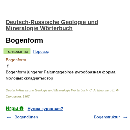
Deutsch-Russische Geologie und
Mineralogie Wörterbuch
Bogenform
Толкование
Перевод
Bogenform
f
Bogenform jüngerer Faltungsgebirge дугообразная форма
молодых складчатых гор
Deutsch-Russische Geologie und Mineralogie Wörterbuch
.
С. А. Шлиппе и Е. Ф.
Синицына
.
1962
.
Игры ⚽
Нужна курсовая?
Bogendünen
Bogenstruktur